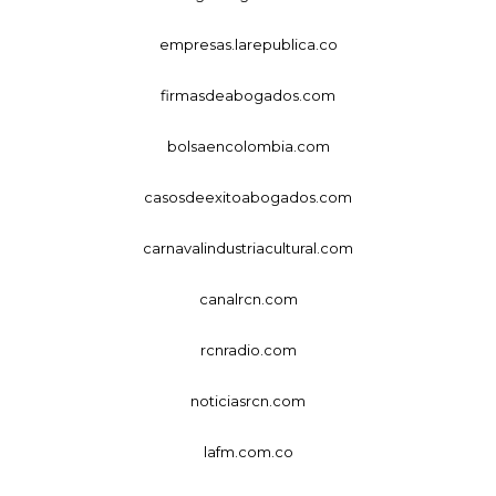
empresas.larepublica.co
firmasdeabogados.com
bolsaencolombia.com
casosdeexitoabogados.com
carnavalindustriacultural.com
canalrcn.com
rcnradio.com
noticiasrcn.com
lafm.com.co