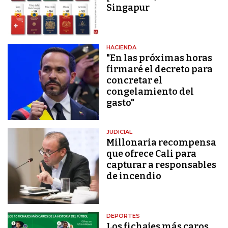
Singapur
HACIENDA
"En las próximas horas
firmaré el decreto para
concretar el
congelamiento del
gasto"
JUDICIAL
Millonaria recompensa
que ofrece Cali para
capturar a responsables
de incendio
DEPORTES
Los fichajes más caros