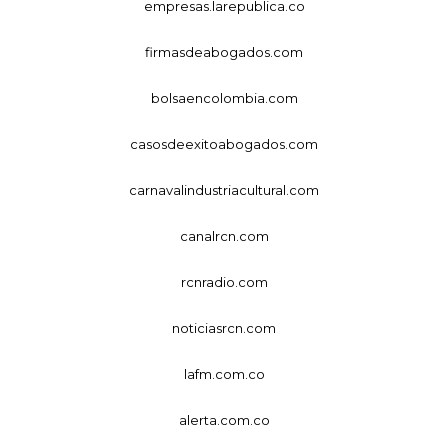
empresas.larepublica.co
firmasdeabogados.com
bolsaencolombia.com
casosdeexitoabogados.com
carnavalindustriacultural.com
canalrcn.com
rcnradio.com
noticiasrcn.com
lafm.com.co
alerta.com.co