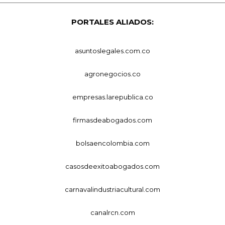
PORTALES ALIADOS:
asuntoslegales.com.co
agronegocios.co
empresas.larepublica.co
firmasdeabogados.com
bolsaencolombia.com
casosdeexitoabogados.com
carnavalindustriacultural.com
canalrcn.com