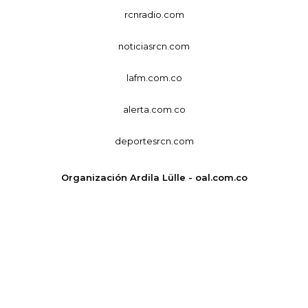
rcnradio.com
noticiasrcn.com
lafm.com.co
alerta.com.co
deportesrcn.com
Organización Ardila Lülle - oal.com.co