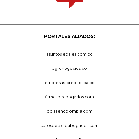
PORTALES ALIADOS:
asuntoslegales.com.co
agronegocios.co
empresas.larepublica.co
firmasdeabogados.com
bolsaencolombia.com
casosdeexitoabogados.com