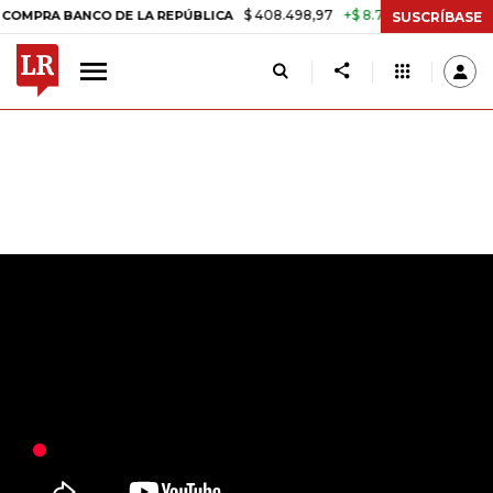
$ 408.498,97
+$ 8.753,81
+2,19%
BANCO DE LA REPÚBLICA
TASA 
SUSCRÍBASE