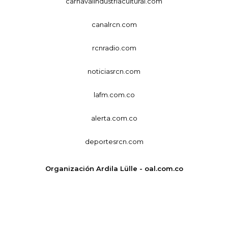
carnavalindustriacultural.com
canalrcn.com
rcnradio.com
noticiasrcn.com
lafm.com.co
alerta.com.co
deportesrcn.com
Organización Ardila Lülle - oal.com.co