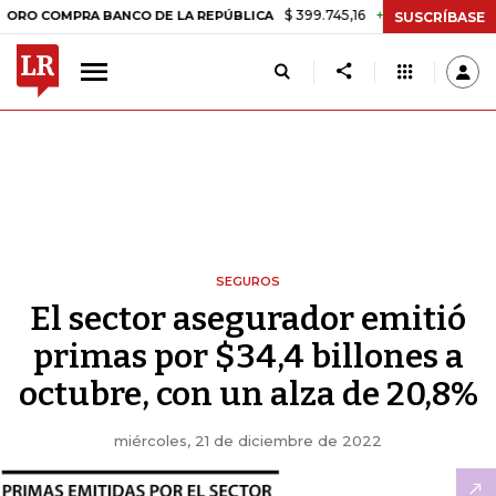
$ 399.745,16
+$ 2.295,71
+0,58%
OMPRA BANCO DE LA REPÚBLICA
SUSCRÍBASE
SEGUROS
El sector asegurador emitió
primas por $34,4 billones a
octubre, con un alza de 20,8%
miércoles, 21 de diciembre de 2022