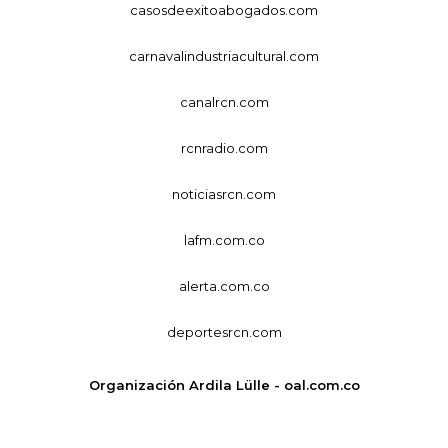
casosdeexitoabogados.com
carnavalindustriacultural.com
canalrcn.com
rcnradio.com
noticiasrcn.com
lafm.com.co
alerta.com.co
deportesrcn.com
Organización Ardila Lülle - oal.com.co