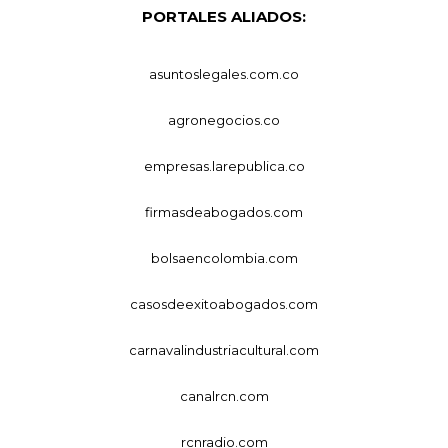
PORTALES ALIADOS:
asuntoslegales.com.co
agronegocios.co
empresas.larepublica.co
firmasdeabogados.com
bolsaencolombia.com
casosdeexitoabogados.com
carnavalindustriacultural.com
canalrcn.com
rcnradio.com