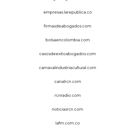
empresas.larepublica.co
firmasdeabogados.com
bolsaencolombia.com
casosdeexitoabogados.com
carnavalindustriacultural.com
canalrcn.com
rcnradio.com
noticiasrcn.com
lafm.com.co