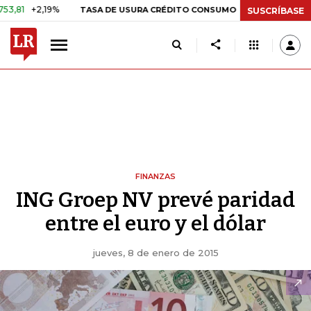
2,19%
29,66%
+0,87%
+3,02
TASA DE USURA CRÉDITO CONSUMO
SUSCRÍBASE
FINANZAS
ING Groep NV prevé paridad
entre el euro y el dólar
jueves, 8 de enero de 2015