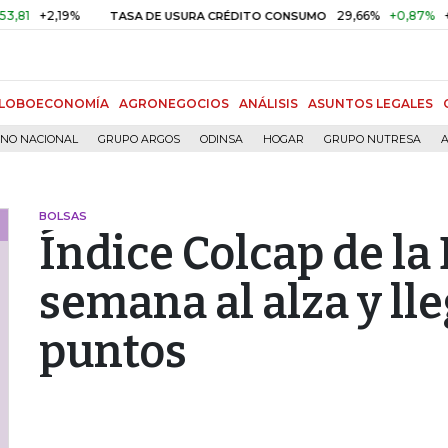
2,19%
29,66%
+0,87%
+3,02%
TASA DE USURA CRÉDITO CONSUMO
LOBOECONOMÍA
AGRONEGOCIOS
ANÁLISIS
ASUNTOS LEGALES
RNO NACIONAL
GRUPO ARGOS
ODINSA
HOGAR
GRUPO NUTRESA
A
BOLSAS
Índice Colcap de l
semana al alza y lle
puntos