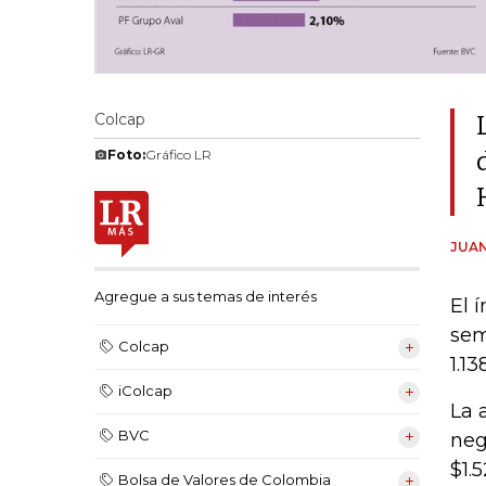
Colcap
Foto:
Gráfico LR
JUAN
Agregue a sus temas de interés
El 
sem
Colcap
1.1
iColcap
La 
BVC
neg
$1.5
Bolsa de Valores de Colombia