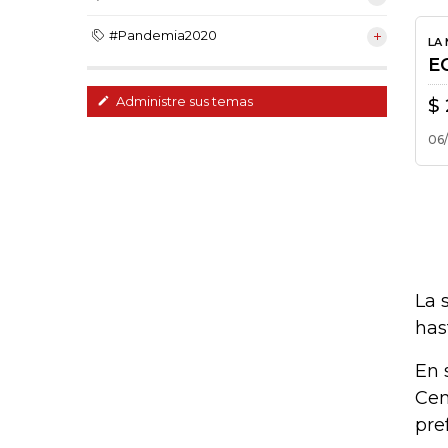
#Pandemia2020
Administre sus temas
La 
has
En 
Cem
pre