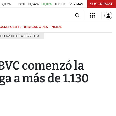
SUSCRÍBASE
10,34%
+0,10%
+0,98%
$ 416,96
+$ 0,05
+0,01%
DTF
UVR
VER MÁS
CAJA FUERTE
INDICADORES
INSIDE
BELARDO DE LA ESPRIELLA
a BVC comenzó la
ga a más de 1.130