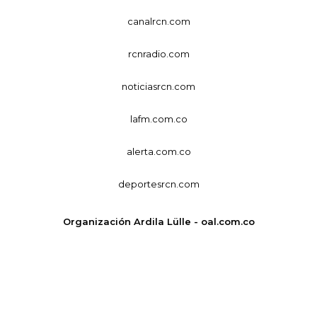
canalrcn.com
rcnradio.com
noticiasrcn.com
lafm.com.co
alerta.com.co
deportesrcn.com
Organización Ardila Lülle - oal.com.co