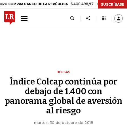
$ 408.498,97
+$ 8.753,81
+2,19%
MPRA BANCO DE LA REPÚBLICA
T
SUSCRÍBASE
BOLSAS
Índice Colcap continúa por
debajo de 1.400 con
panorama global de aversión
al riesgo
martes, 30 de octubre de 2018