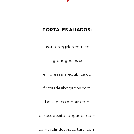
PORTALES ALIADOS:
asuntoslegales.com.co
agronegocios.co
empresas.larepublica.co
firmasdeabogados.com
bolsaencolombia.com
casosdeexitoabogados.com
carnavalindustriacultural.com