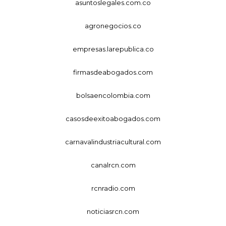
asuntoslegales.com.co
agronegocios.co
empresas.larepublica.co
firmasdeabogados.com
bolsaencolombia.com
casosdeexitoabogados.com
carnavalindustriacultural.com
canalrcn.com
rcnradio.com
noticiasrcn.com