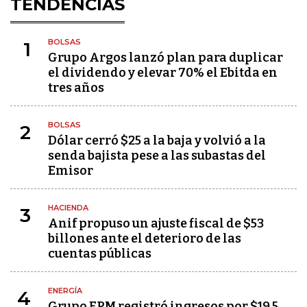
TENDENCIAS
BOLSAS
1
Grupo Argos lanzó plan para duplicar
el dividendo y elevar 70% el Ebitda en
tres años
BOLSAS
2
Dólar cerró $25 a la baja y volvió a la
senda bajista pese a las subastas del
Emisor
HACIENDA
3
Anif propuso un ajuste fiscal de $53
billones ante el deterioro de las
cuentas públicas
ENERGÍA
4
Grupo EPM registró ingresos por $19,5