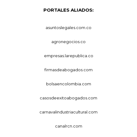
PORTALES ALIADOS:
asuntoslegales.com.co
agronegocios.co
empresas.larepublica.co
firmasdeabogados.com
bolsaencolombia.com
casosdeexitoabogados.com
carnavalindustriacultural.com
canalrcn.com