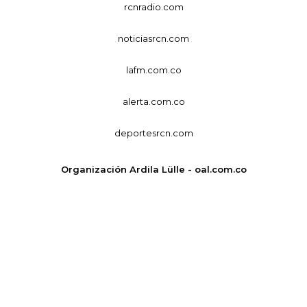
rcnradio.com
noticiasrcn.com
lafm.com.co
alerta.com.co
deportesrcn.com
Organización Ardila Lülle - oal.com.co