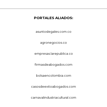
PORTALES ALIADOS:
asuntoslegales.com.co
agronegocios.co
empresas.larepublica.co
firmasdeabogados.com
bolsaencolombia.com
casosdeexitoabogados.com
carnavalindustriacultural.com