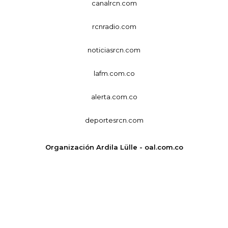
canalrcn.com
rcnradio.com
noticiasrcn.com
lafm.com.co
alerta.com.co
deportesrcn.com
Organización Ardila Lülle - oal.com.co