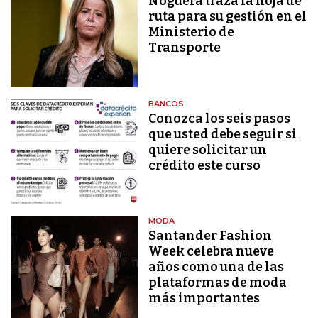
Noguera traza la hoja de
ruta para su gestión en el
Ministerio de
Transporte
BANCOS
Conozca los seis pasos
que usted debe seguir si
quiere solicitar un
crédito este curso
MODA
Santander Fashion
Week celebra nueve
años como una de las
plataformas de moda
más importantes