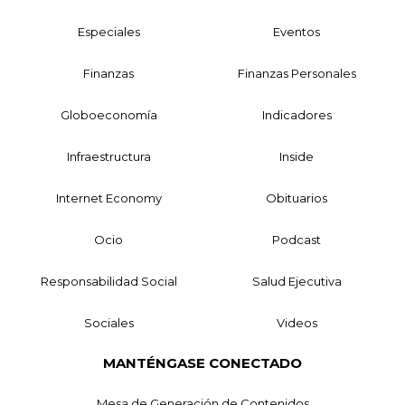
Especiales
Eventos
Finanzas
Finanzas Personales
Globoeconomía
Indicadores
Infraestructura
Inside
Internet Economy
Obituarios
Ocio
Podcast
Responsabilidad Social
Salud Ejecutiva
Sociales
Videos
MANTÉNGASE CONECTADO
Mesa de Generación de Contenidos