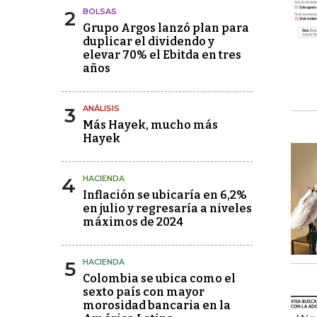
2
BOLSAS
Grupo Argos lanzó plan para
duplicar el dividendo y
elevar 70% el Ebitda en tres
años
3
ANÁLISIS
Más Hayek, mucho más
Hayek
4
HACIENDA
Inflación se ubicaría en 6,2%
en julio y regresaría a niveles
máximos de 2024
5
HACIENDA
Colombia se ubica como el
sexto país con mayor
morosidad bancaria en la