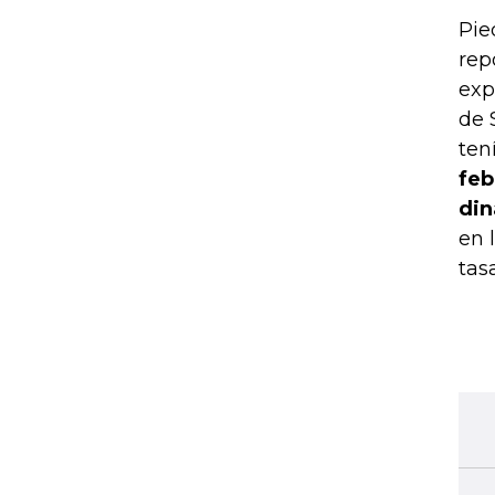
Pie
rep
exp
de 
ten
feb
di
en 
tas