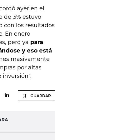
cordó ayer en el
o de 3% estuvo
o con los resultados
e. En enero
es, pero ya
para
ándose y eso está
iones masivamente
mpras por altas
 inversión".
GUARDAR
ARA