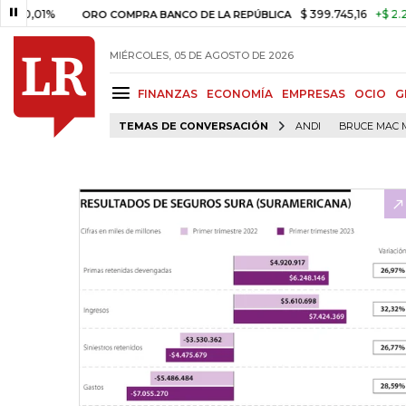
,01%
$ 399.745,16
+$ 2.295,71
ORO COMPRA BANCO DE LA REPÚBLICA
MIÉRCOLES, 05 DE AGOSTO DE 2026
FINANZAS
ECONOMÍA
EMPRESAS
OCIO
G
TEMAS DE CONVERSACIÓN
ANDI
BRUCE MAC 