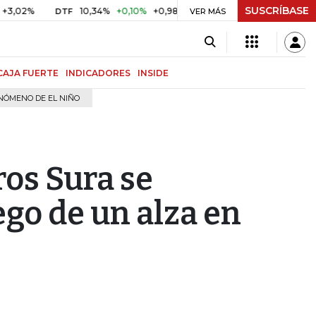
SUSCRÍBASE
2%
10,34%
+0,10%
+0,98%
$ 416,86
+$ 0,05
+0,01%
DTF
UVR
VER MÁS
CAJA FUERTE
INDICADORES
INSIDE
NÓMENO DE EL NIÑO
os Sura se
go de un alza en