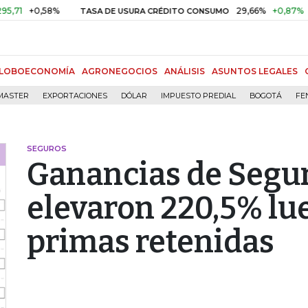
+0,58%
29,66%
+0,87%
+3,0
TASA DE USURA CRÉDITO CONSUMO
LOBOECONOMÍA
AGRONEGOCIOS
ANÁLISIS
ASUNTOS LEGALES
MASTER
EXPORTACIONES
DÓLAR
IMPUESTO PREDIAL
BOGOTÁ
FE
SEGUROS
Ganancias de Segur
elevaron 220,5% lue
primas retenidas