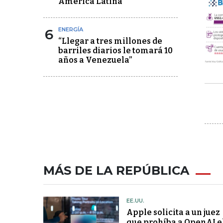
América Latina
6
ENERGÍA
“Llegar a tres millones de
barriles diarios le tomará 10
años a Venezuela”
MÁS DE LA REPÚBLICA
EE.UU.
Apple solicita a un juez
que prohíba a OpenAI e