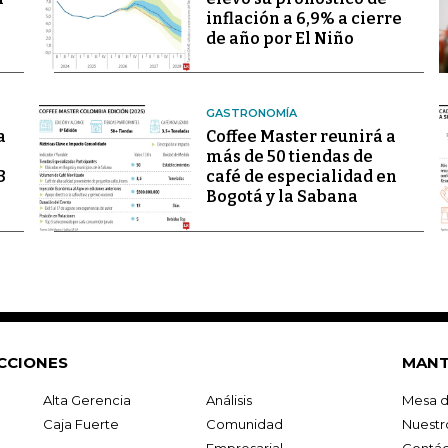
inflación a 6,9% a cierre
de año por El Niño
GASTRONOMÍA
a
Coffee Master reunirá a
más de 50 tiendas de
3
café de especialidad en
Bogotá y la Sabana
CCIONES
MANT
Alta Gerencia
Análisis
Mesa d
Caja Fuerte
Comunidad
Nuestr
Empresarial
Contác