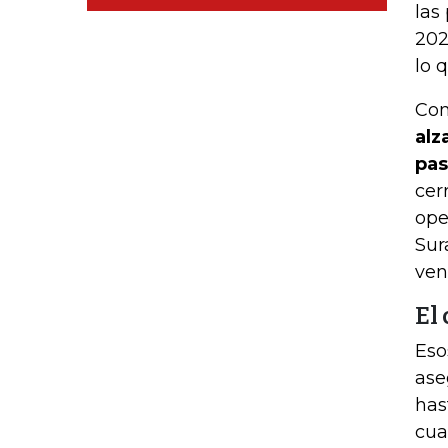
las
202
lo 
Com
alz
pas
cer
ope
Sur
ven
El
Eso
ase
has
cua