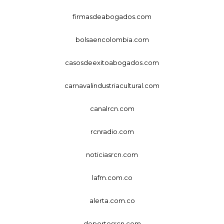
firmasdeabogados.com
bolsaencolombia.com
casosdeexitoabogados.com
carnavalindustriacultural.com
canalrcn.com
rcnradio.com
noticiasrcn.com
lafm.com.co
alerta.com.co
deportesrcn.com