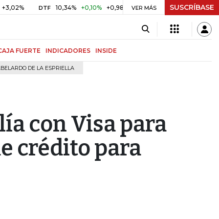
SUSCRÍBASE
10,34%
+0,10%
+0,98%
$ 416,96
+$ 0,05
+0,01%
DTF
UVR
VER MÁS
CAJA FUERTE
INDICADORES
INSIDE
BELARDO DE LA ESPRIELLA
lía con Visa para
de crédito para