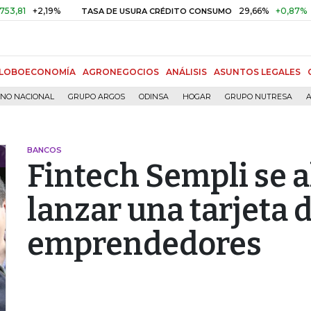
+2,19%
29,66%
+0,87%
+3,02%
TASA DE USURA CRÉDITO CONSUMO
LOBOECONOMÍA
AGRONEGOCIOS
ANÁLISIS
ASUNTOS LEGALES
RNO NACIONAL
GRUPO ARGOS
ODINSA
HOGAR
GRUPO NUTRESA
A
BANCOS
Fintech Sempli se a
lanzar una tarjeta 
emprendedores