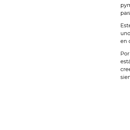
pym
par
Est
uno
en 
Por
est
cre
sie