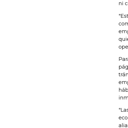
ni 
"Es
com
emp
qui
ope
Par
pág
trá
emp
hábi
inm
"La
eco
ali