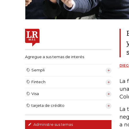
Agregue a sus temas de interés
DIEG
Sempli
La 
Fintech
una
Visa
Col
tarjeta de crédito
La 
neg
a n
Administre sus temas