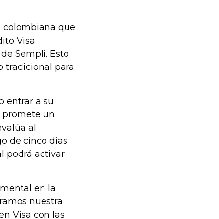
h colombiana que
ito Visa
 de Sempli. Esto
 tradicional para
o entrar a su
ch promete un
evalúa al
o de cinco días
ual podrá activar
mental en la
bramos nuestra
en Visa con las