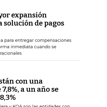
or expansión
a solución de pagos
ma para entregar compensaciones
forma inmediata cuando se
racionales
están con una
 7,8%, a un año se
 8,3%
iera y KOA son las entidades con