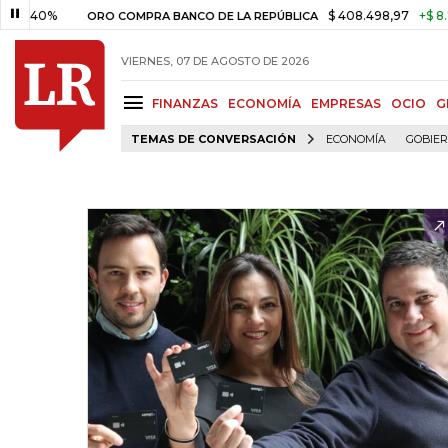
%
$ 408.498,97
+$ 8.753,81
ORO COMPRA BANCO DE LA REPÚBLICA
VIERNES, 07 DE AGOSTO DE 2026
FINANZAS
ECONOMÍA
EMPRESAS
OCIO
G
TEMAS DE CONVERSACIÓN
ECONOMÍA
GOBIE