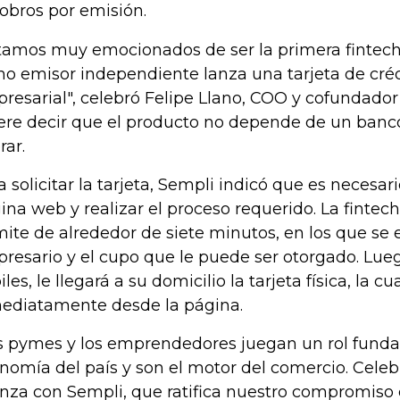
cobros por emisión.
tamos muy emocionados de ser la primera fintec
o emisor independiente lanza una tarjeta de créd
resarial", celebró Felipe Llano, COO y cofundador
ere decir que el producto no depende de un banco
rar.
a solicitar la tarjeta, Sempli indicó que es necesari
ina web y realizar el proceso requerido. La finte
mite de alrededor de siete minutos, en los que se 
resario y el cupo que le puede ser otorgado. Lueg
les, le llegará a su domicilio la tarjeta física, la c
ediatamente desde la página.
s pymes y los emprendedores juegan un rol funda
nomía del país y son el motor del comercio. Cele
anza con Sempli, que ratifica nuestro compromiso 