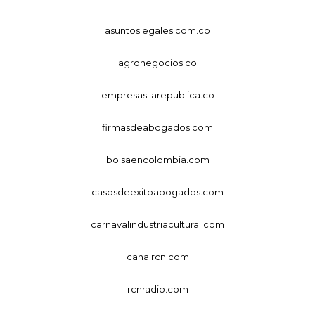
asuntoslegales.com.co
agronegocios.co
empresas.larepublica.co
firmasdeabogados.com
bolsaencolombia.com
casosdeexitoabogados.com
carnavalindustriacultural.com
canalrcn.com
rcnradio.com