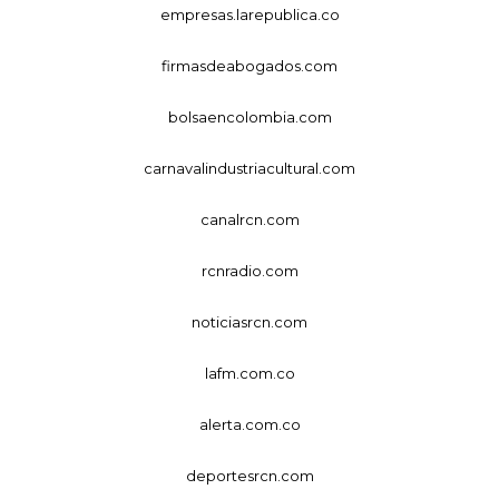
empresas.larepublica.co
firmasdeabogados.com
bolsaencolombia.com
carnavalindustriacultural.com
canalrcn.com
rcnradio.com
noticiasrcn.com
lafm.com.co
alerta.com.co
deportesrcn.com