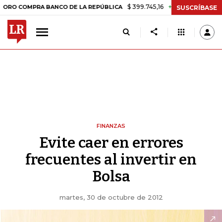
$ 399.745,16
+$ 2.295,71
+0,58%
MPRA BANCO DE LA REPÚBLICA
T
SUSCRÍBASE
FINANZAS
Evite caer en errores
frecuentes al invertir en
Bolsa
martes, 30 de octubre de 2012