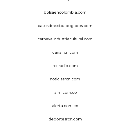
bolsaencolombia.com
casosdeexitoabogados.com
carnavalindustriacultural.com
canalrcn.com
rcnradio.com
noticiasrcn.com
lafm.com.co
alerta.com.co
deportesrcn.com