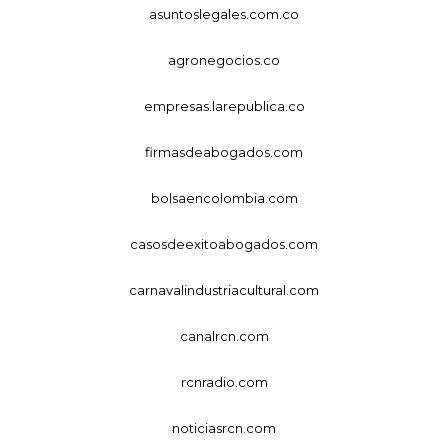
asuntoslegales.com.co
agronegocios.co
empresas.larepublica.co
firmasdeabogados.com
bolsaencolombia.com
casosdeexitoabogados.com
carnavalindustriacultural.com
canalrcn.com
rcnradio.com
noticiasrcn.com