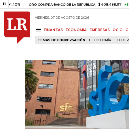
,40%
$ 408.498,97
+$ 8.753,8
ORO COMPRA BANCO DE LA REPÚBLICA
VIERNES, 07 DE AGOSTO DE 2026
FINANZAS
ECONOMÍA
EMPRESAS
OCIO
G
TEMAS DE CONVERSACIÓN
ECONOMÍA
GOBIE