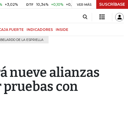
SUSCRÍBASE
2%
10,34%
+0,10%
+0,98%
$ 416,96
+$ 0,05
+0,01%
DTF
UVR
VER MÁS
CAJA FUERTE
INDICADORES
INSIDE
BELARDO DE LA ESPRIELLA
rá nueve alianzas
r pruebas con