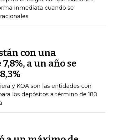
forma inmediata cuando se
racionales
están con una
 7,8%, a un año se
 8,3%
iera y KOA son las entidades con
para los depósitos a término de 180
a
bió a un máximo de