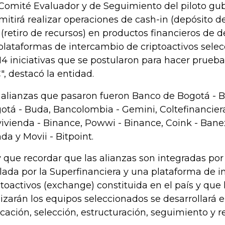
 Comité Evaluador y de Seguimiento del piloto g
mitirá realizar operaciones de cash-in (depósito de
 (retiro de recursos) en productos financieros de
plataformas de intercambio de criptoactivos sele
 14 iniciativas que se postularon para hacer prueb
", destacó la entidad.
 alianzas que pasaron fueron Banco de Bogotá - B
otá - Buda, Bancolombia - Gemini, Coltefinancier
ivienda - Binance, Powwi - Binance, Coink - Banex
da y Movii - Bitpoint.
 que recordar que las alianzas son integradas po
ilada por la Superfinanciera y una plataforma de 
ptoactivos (exchange) constituida en el país y que
lizarán los equipos seleccionados se desarrollará e
icación, selección, estructuración, seguimiento y r