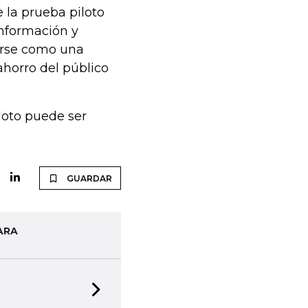
 la prueba piloto
información y
erse como una
 ahorro del público
loto puede ser
GUARDAR
ARA
Next slide