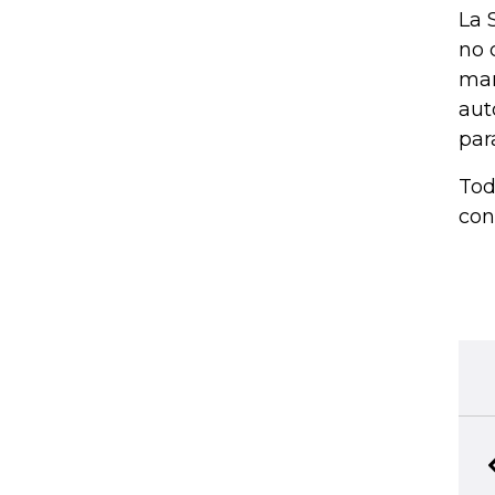
La 
no 
man
aut
par
Tod
con