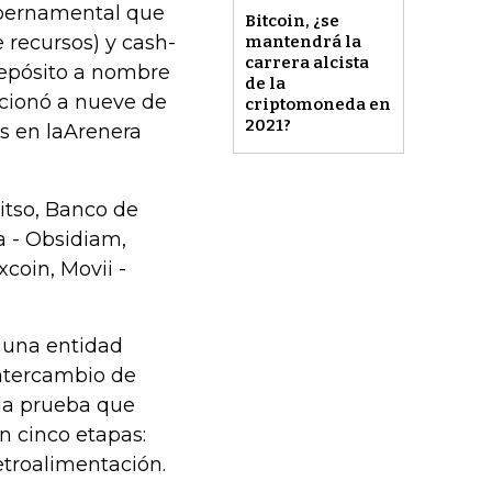
ubernamental que
Bitcoin, ¿se
 recursos) y cash-
mantendrá la
carrera alcista
 depósito a nombre
de la
ccionó a nueve de
criptomoneda en
2021?
as en laArenera
itso, Banco de
a - Obsidiam,
coin, Movii -
r una entidad
intercambio de
 la prueba que
n cinco etapas:
etroalimentación.