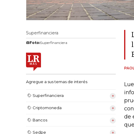
Superfinanciera
Foto:
Superfinanciera
PAOL
Agregue a sus temas de interés
Lue
inf
Superfinanciera
pru
con
Criptomoneda
de 
Bancos
que
Sedpe