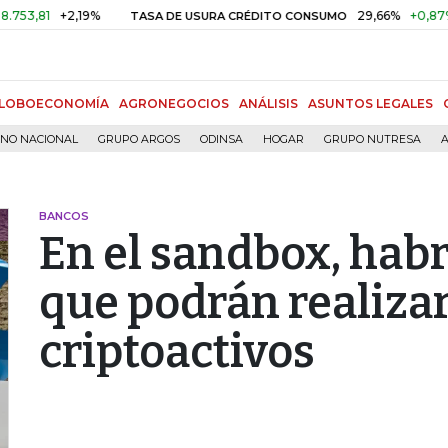
1
+2,19%
29,66%
+0,87%
+3,0
TASA DE USURA CRÉDITO CONSUMO
LOBOECONOMÍA
AGRONEGOCIOS
ANÁLISIS
ASUNTOS LEGALES
RNO NACIONAL
GRUPO ARGOS
ODINSA
HOGAR
GRUPO NUTRESA
A
BANCOS
En el sandbox, hab
que podrán realiza
criptoactivos