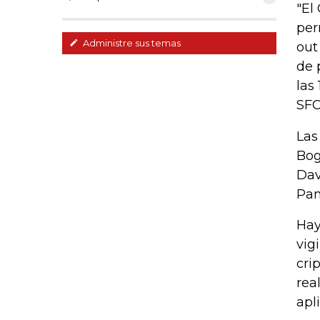
"El
per
Administre sus temas
out
de 
las
SFC
Las
Bog
Dav
Pan
Hay
vig
cri
rea
apl