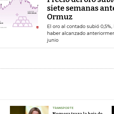
siete semanas ante
Ormuz
El oro al contado subió 0,5%,
haber alcanzado anteriorment
junio
TRANSPORTE
Noguera traza la hoja de