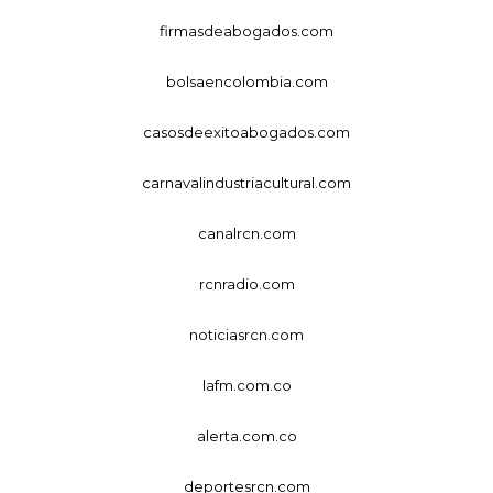
firmasdeabogados.com
bolsaencolombia.com
casosdeexitoabogados.com
carnavalindustriacultural.com
canalrcn.com
rcnradio.com
noticiasrcn.com
lafm.com.co
alerta.com.co
deportesrcn.com