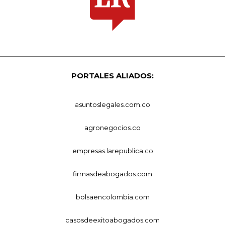
PORTALES ALIADOS:
asuntoslegales.com.co
agronegocios.co
empresas.larepublica.co
firmasdeabogados.com
bolsaencolombia.com
casosdeexitoabogados.com