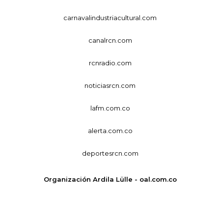
carnavalindustriacultural.com
canalrcn.com
rcnradio.com
noticiasrcn.com
lafm.com.co
alerta.com.co
deportesrcn.com
Organización Ardila Lülle - oal.com.co