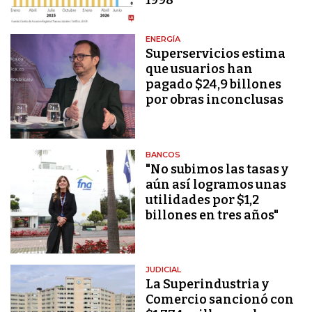
ENERGÍA
Superservicios estima
que usuarios han
pagado $24,9 billones
por obras inconclusas
BANCOS
"No subimos las tasas y
aún así logramos unas
utilidades por $1,2
billones en tres años"
JUDICIAL
La Superindustria y
Comercio sancionó con