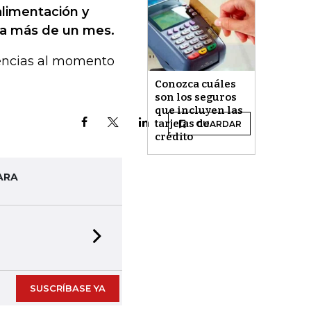
alimentación y
r a más de un mes.
rencias al momento
Conozca cuáles
son los seguros
que incluyen las
tarjetas de
GUARDAR
crédito
ARA
Next slide
SUSCRÍBASE YA