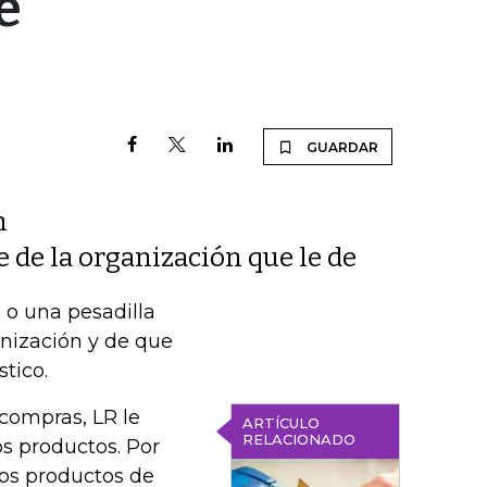
e
GUARDAR
n
e de la organización que le de
 o una pesadilla
anización y de que
tico.
compras, LR le
ARTÍCULO
RELACIONADO
os productos. Por
los productos de