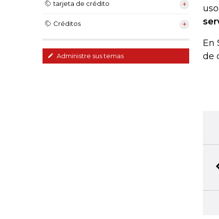
tarjeta de crédito
uso
ser
Créditos
En 
de 
Administre sus temas