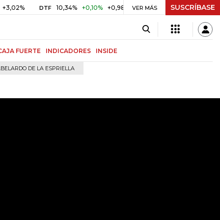
SUSCRÍBASE
2%
10,34%
+0,10%
+0,98%
$ 416,96
+$ 0,05
+0,01%
DTF
UVR
VER MÁS
CAJA FUERTE
INDICADORES
INSIDE
BELARDO DE LA ESPRIELLA