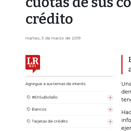
cuotas de sus c
crédito
martes, 5 de marzo de 2019
Una
Agregue a sus temas de interés
den
#EnSuBolsillo
ten
Bancos
Hac
inf
Tarjetas de crédito
eje