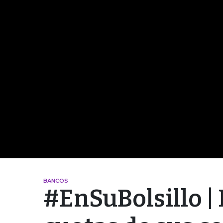
BANCOS
#EnSuBolsillo | 