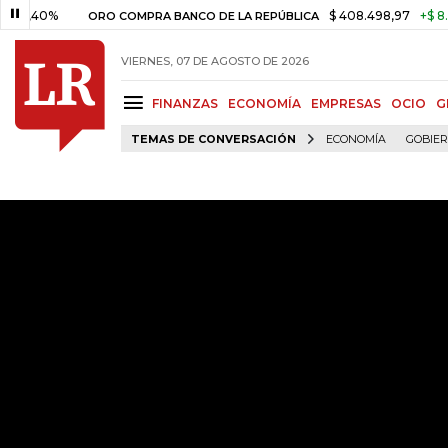
,40%
$ 408.498,97
+$ 8.753,8
ORO COMPRA BANCO DE LA REPÚBLICA
VIERNES, 07 DE AGOSTO DE 2026
FINANZAS
ECONOMÍA
EMPRESAS
OCIO
G
TEMAS DE CONVERSACIÓN
ECONOMÍA
GOBIE