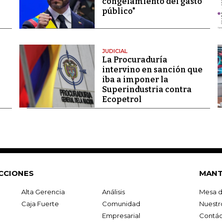
congelamiento del gasto
público"
JUDICIAL
La Procuraduría
intervino en sanción que
iba a imponer la
Superindustria contra
Ecopetrol
CCIONES
MANT
Alta Gerencia
Análisis
Mesa d
Caja Fuerte
Comunidad
Nuestr
Empresarial
Contác