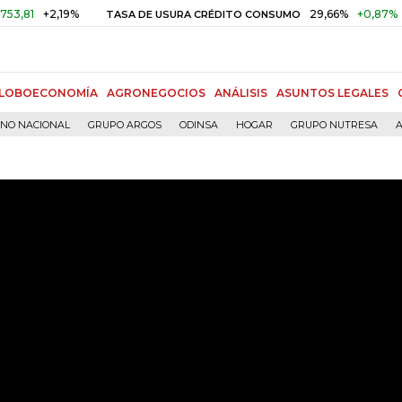
1
+2,19%
29,66%
+0,87%
+3,0
TASA DE USURA CRÉDITO CONSUMO
LOBOECONOMÍA
AGRONEGOCIOS
ANÁLISIS
ASUNTOS LEGALES
RNO NACIONAL
GRUPO ARGOS
ODINSA
HOGAR
GRUPO NUTRESA
A