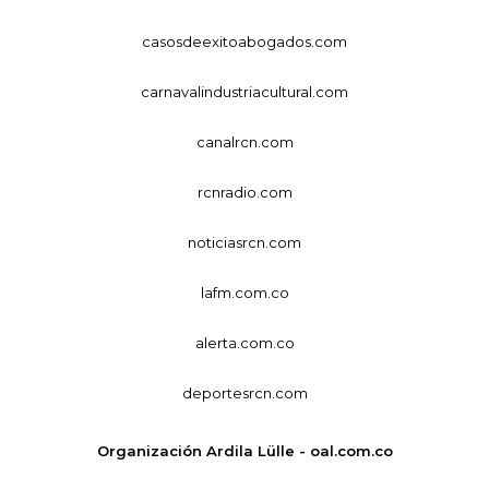
casosdeexitoabogados.com
carnavalindustriacultural.com
canalrcn.com
rcnradio.com
noticiasrcn.com
lafm.com.co
alerta.com.co
deportesrcn.com
Organización Ardila Lülle - oal.com.co