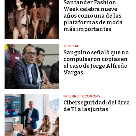
Santander Fashion
Week celebra nueve
años como una de las
plataformas de moda
más importantes
JUDICIAL
Sanguino señaló que no
compulsaron copias en
el caso de Jorge Alfredo
Vargas
INTERNET ECONOMY
Ciberseguridad: del área
de TI a las juntas