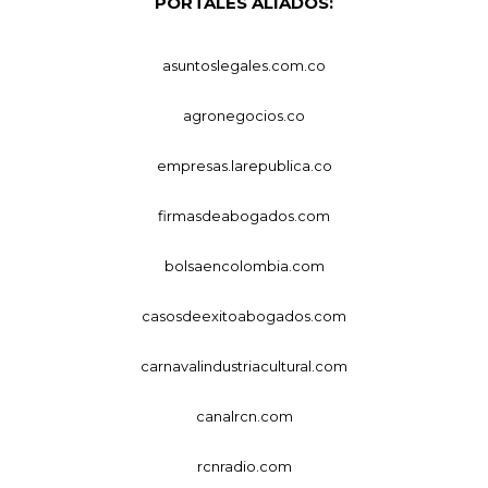
PORTALES ALIADOS:
asuntoslegales.com.co
agronegocios.co
empresas.larepublica.co
firmasdeabogados.com
bolsaencolombia.com
casosdeexitoabogados.com
carnavalindustriacultural.com
canalrcn.com
rcnradio.com