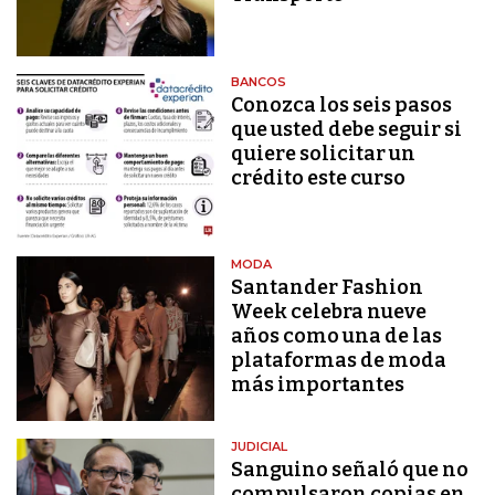
BANCOS
Conozca los seis pasos
que usted debe seguir si
quiere solicitar un
crédito este curso
MODA
Santander Fashion
Week celebra nueve
años como una de las
plataformas de moda
más importantes
JUDICIAL
Sanguino señaló que no
compulsaron copias en