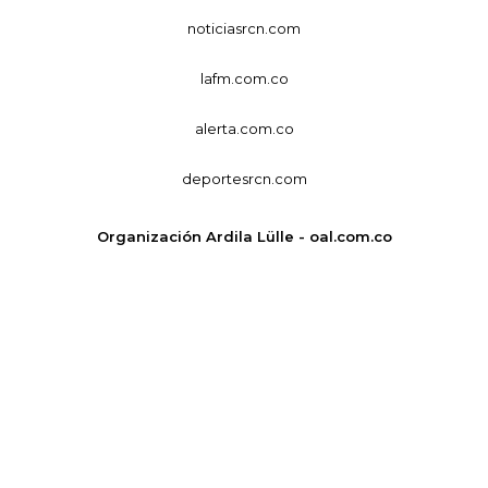
noticiasrcn.com
lafm.com.co
alerta.com.co
deportesrcn.com
Organización Ardila Lülle - oal.com.co