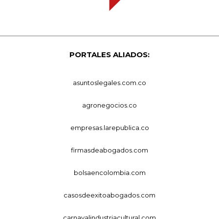
PORTALES ALIADOS:
asuntoslegales.com.co
agronegocios.co
empresas.larepublica.co
firmasdeabogados.com
bolsaencolombia.com
casosdeexitoabogados.com
carnavalindustriacultural.com