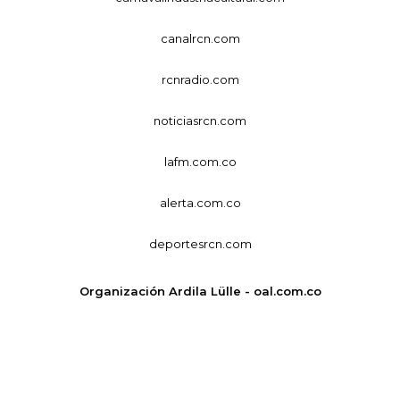
canalrcn.com
rcnradio.com
noticiasrcn.com
lafm.com.co
alerta.com.co
deportesrcn.com
Organización Ardila Lülle - oal.com.co