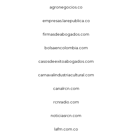
agronegocios.co
empresas.larepublica.co
firmasdeabogados.com
bolsaencolombia.com
casosdeexitoabogados.com
carnavalindustriacultural.com
canalrcn.com
rcnradio.com
noticiasrcn.com
lafm.com.co