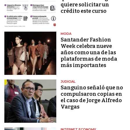
quiere solicitar un
crédito este curso
MODA
Santander Fashion
Week celebra nueve
años como una de las
plataformas de moda
más importantes
JUDICIAL
Sanguino señaló que no
compulsaron copias en
el caso de Jorge Alfredo
Vargas
INTERNET ECONOMY