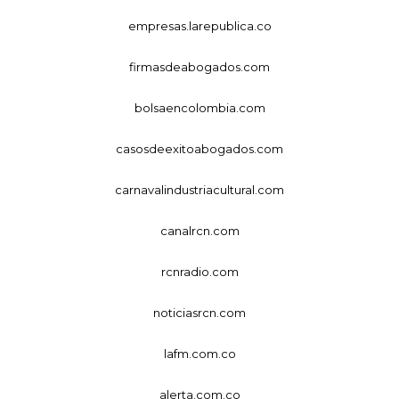
empresas.larepublica.co
firmasdeabogados.com
bolsaencolombia.com
casosdeexitoabogados.com
carnavalindustriacultural.com
canalrcn.com
rcnradio.com
noticiasrcn.com
lafm.com.co
alerta.com.co