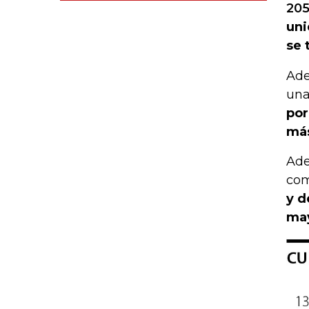
205
uni
se 
Ade
una
por
más
Ade
com
y d
may