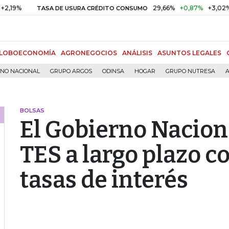
29,66%
+0,87%
+3,02%
TASA DE USURA CRÉDITO CONSUMO
D
LOBOECONOMÍA
AGRONEGOCIOS
ANÁLISIS
ASUNTOS LEGALES
RNO NACIONAL
GRUPO ARGOS
ODINSA
HOGAR
GRUPO NUTRESA
A
BOLSAS
El Gobierno Nacion
TES a largo plazo c
tasas de interés