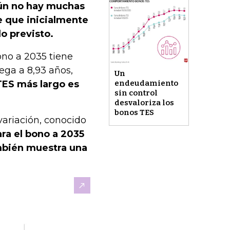
n no hay muchas
le que inicialmente
lo previsto.
ono a 2035 tiene
ega a 8,93 años,
Un
 TES más largo es
endeudamiento
sin control
desvaloriza los
bonos TES
variación, conocido
ara el bono a 2035
ambién muestra una