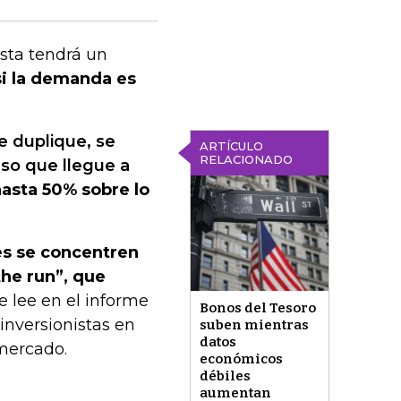
asta tendrá un
 si la demanda es
e duplique, se
ARTÍCULO
RELACIONADO
aso que llegue a
hasta 50% sobre lo
es se concentren
the run”, que
e lee en el informe
Bonos del Tesoro
 inversionistas en
suben mientras
datos
mercado.
económicos
débiles
aumentan