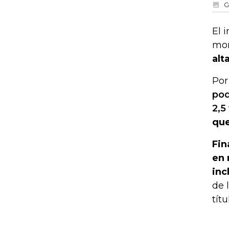
G
El 
mon
alt
Por
pod
2,5
que
Fin
en 
inc
de 
tít