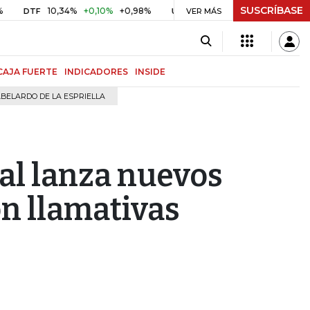
SUSCRÍBASE
10,34%
+0,10%
+0,98%
$ 416,91
+$ 0,05
+0,01%
TF
UVR
VER MÁS
BITC
CAJA FUERTE
INDICADORES
INSIDE
BELARDO DE LA ESPRIELLA
al lanza nuevos
on llamativas