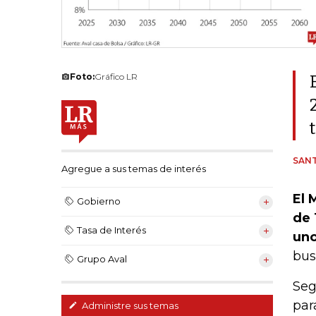
Foto:
Gráfico LR
SANT
Agregue a sus temas de interés
El 
Gobierno
de 
Tasa de Interés
uno
bus
Grupo Aval
Seg
pa
Administre sus temas