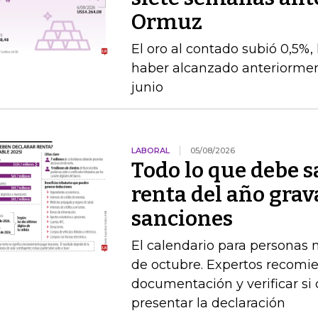
Ormuz
El oro al contado subió 0,5%,
haber alcanzado anteriorment
junio
LABORAL
05/08/2026
Todo lo que debe s
renta del año grav
sanciones
El calendario para personas na
de octubre. Expertos recomie
documentación y verificar si
presentar la declaración