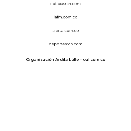
noticiasrcn.com
lafm.com.co
alerta.com.co
deportesrcn.com
Organización Ardila Lülle - oal.com.co