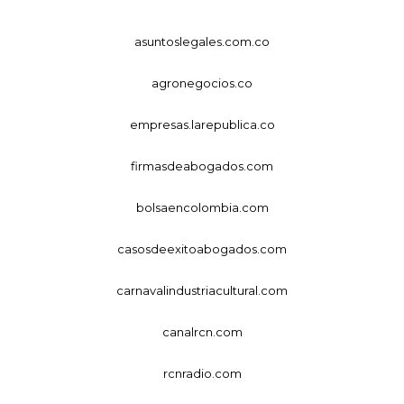
asuntoslegales.com.co
agronegocios.co
empresas.larepublica.co
firmasdeabogados.com
bolsaencolombia.com
casosdeexitoabogados.com
carnavalindustriacultural.com
canalrcn.com
rcnradio.com