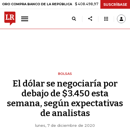
$ 408.498,97
+$ 8.753,81
+2,19%
MPRA BANCO DE LA REPÚBLICA
T
SUSCRÍBASE
BOLSAS
El dólar se negociaría por
debajo de $3.450 esta
semana, según expectativas
de analistas
lunes, 7 de diciembre de 2020