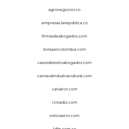
agronegocios.co
empresas.larepublica.co
firmasdeabogados.com
bolsaencolombia.com
casosdeexitoabogados.com
carnavalindustriacultural.com
canalrcn.com
rcnradio.com
noticiasrcn.com
lafm.com.co