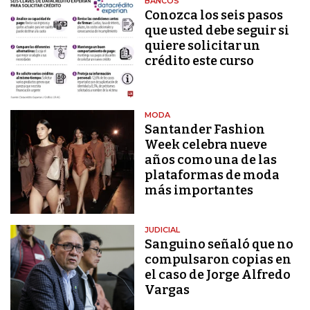
BANCOS
Conozca los seis pasos
que usted debe seguir si
quiere solicitar un
crédito este curso
MODA
Santander Fashion
Week celebra nueve
años como una de las
plataformas de moda
más importantes
JUDICIAL
Sanguino señaló que no
compulsaron copias en
el caso de Jorge Alfredo
Vargas