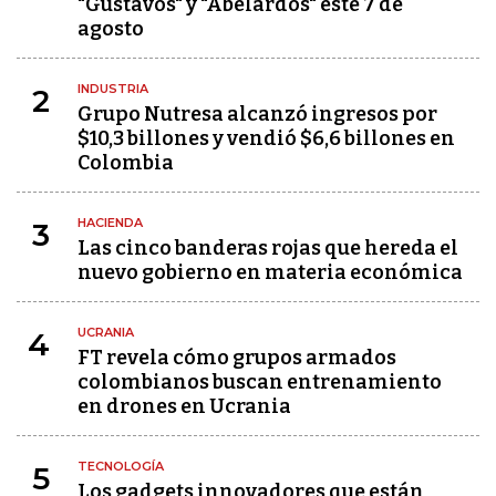
"Gustavos" y "Abelardos" este 7 de
agosto
INDUSTRIA
2
Grupo Nutresa alcanzó ingresos por
$10,3 billones y vendió $6,6 billones en
Colombia
HACIENDA
3
Las cinco banderas rojas que hereda el
nuevo gobierno en materia económica
UCRANIA
4
FT revela cómo grupos armados
colombianos buscan entrenamiento
en drones en Ucrania
TECNOLOGÍA
5
Los gadgets innovadores que están