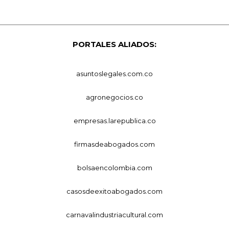
PORTALES ALIADOS:
asuntoslegales.com.co
agronegocios.co
empresas.larepublica.co
firmasdeabogados.com
bolsaencolombia.com
casosdeexitoabogados.com
carnavalindustriacultural.com