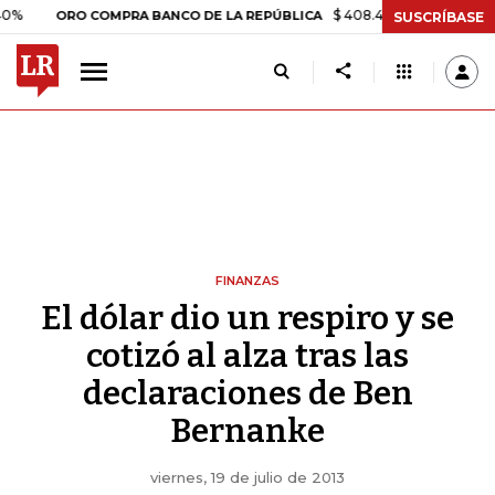
$ 408.498,97
+$ 8.753,81
+2,
ORO COMPRA BANCO DE LA REPÚBLICA
SUSCRÍBASE
FINANZAS
El dólar dio un respiro y se
cotizó al alza tras las
declaraciones de Ben
Bernanke
viernes, 19 de julio de 2013