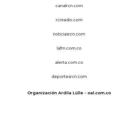
canalrcn.com
rcnradio.com
noticiasrcn.com
lafm.com.co
alerta.com.co
deportesrcn.com
Organización Ardila Lülle - oal.com.co