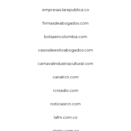
empresas.larepublica.co
firmasdeabogados.com
bolsaencolombia.com
casosdeexitoabogados.com
carnavalindustriacultural.com
canalrcn.com
rcnradio.com
noticiasrcn.com
lafm.com.co
alerta.com.co