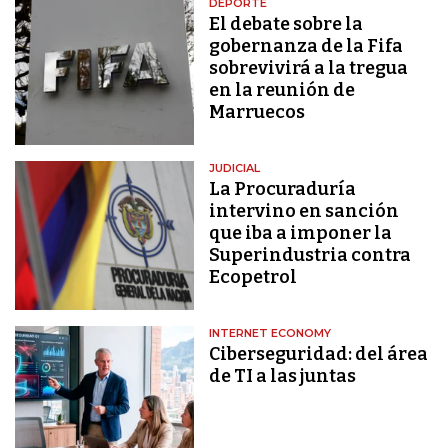
DEPORTE
El debate sobre la
gobernanza de la Fifa
sobrevivirá a la tregua
en la reunión de
Marruecos
JUDICIAL
La Procuraduría
intervino en sanción
que iba a imponer la
Superindustria contra
Ecopetrol
INTERNET ECONOMY
Ciberseguridad: del área
de TI a las juntas