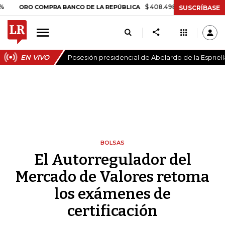
$ 408.498,97
+$ 8.753,81
+2,19%
RO COMPRA BANCO DE LA REPÚBLICA
SUSCRÍBASE
EN VIVO
Posesión presidencial de Abelardo de la Espriell
BOLSAS
El Autorregulador del
Mercado de Valores retoma
los exámenes de
certificación