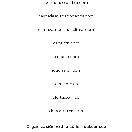
bolsaencolombia.com
casosdeexitoabogados.com
carnavalindustriacultural.com
canalrcn.com
rcnradio.com
noticiasrcn.com
lafm.com.co
alerta.com.co
deportesrcn.com
Organización Ardila Lülle - oal.com.co