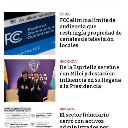
EE.UU.
FCC elimina límite de
audiencia que
restringía propiedad de
canales de televisión
locales
HACIENDA
De la Espriella se reúne
con Milei y destacó su
influencia en su llegada
a la Presidencia
BANCOS
El sector fiduciario
cerró con activos
administrados por