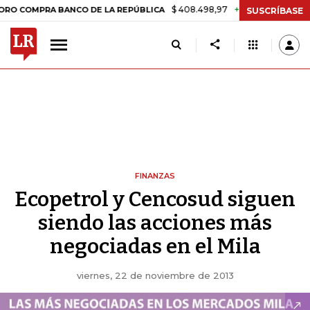
$ 408.498,97
+$ 8.753,81
+2,19%
PRA BANCO DE LA REPÚBLICA
T
SUSCRÍBASE
FINANZAS
Ecopetrol y Cencosud siguen
siendo las acciones más
negociadas en el Mila
viernes, 22 de noviembre de 2013