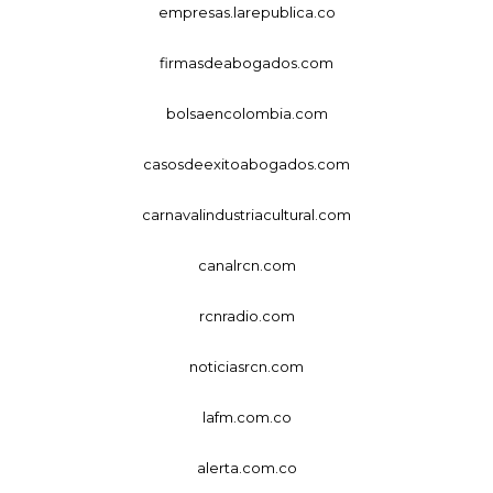
empresas.larepublica.co
firmasdeabogados.com
bolsaencolombia.com
casosdeexitoabogados.com
carnavalindustriacultural.com
canalrcn.com
rcnradio.com
noticiasrcn.com
lafm.com.co
alerta.com.co