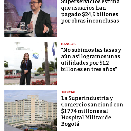
Superservicios estima
que usuarios han
pagado $24,9 billones
por obras inconclusas
BANCOS
"No subimos las tasas y
aún así logramos unas
utilidades por $1,2
billones en tres años"
JUDICIAL
La Superindustria y
Comercio sancionó con
$1.774 millones al
Hospital Militar de
Bogotá