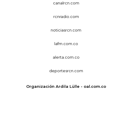
canalrcn.com
rcnradio.com
noticiasrcn.com
lafm.com.co
alerta.com.co
deportesrcn.com
Organización Ardila Lülle - oal.com.co