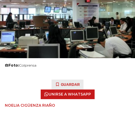
Foto:
Colprensa
GUARDAR
UNIRSE A WHATSAPP
NOELIA CIGÜENZA RIAÑO