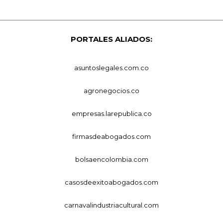
PORTALES ALIADOS:
asuntoslegales.com.co
agronegocios.co
empresas.larepublica.co
firmasdeabogados.com
bolsaencolombia.com
casosdeexitoabogados.com
carnavalindustriacultural.com