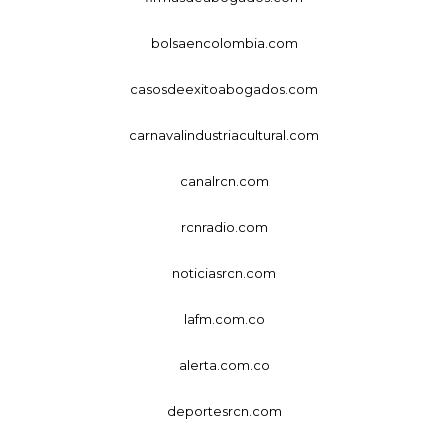
bolsaencolombia.com
casosdeexitoabogados.com
carnavalindustriacultural.com
canalrcn.com
rcnradio.com
noticiasrcn.com
lafm.com.co
alerta.com.co
deportesrcn.com