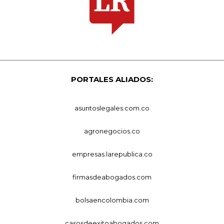
PORTALES ALIADOS:
asuntoslegales.com.co
agronegocios.co
empresas.larepublica.co
firmasdeabogados.com
bolsaencolombia.com
casosdeexitoabogados.com