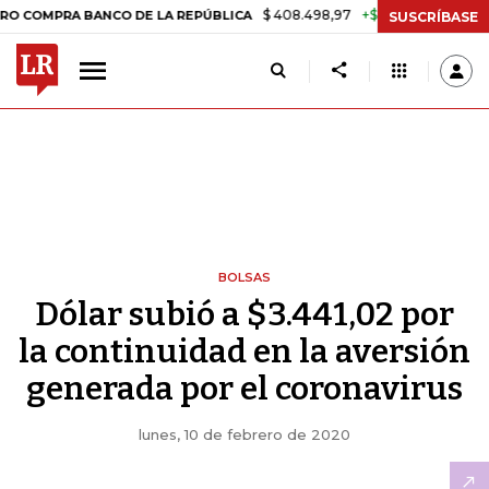
$ 408.498,97
+$ 8.753,81
+2,19%
MPRA BANCO DE LA REPÚBLICA
T
SUSCRÍBASE
BOLSAS
Dólar subió a $3.441,02 por
la continuidad en la aversión
generada por el coronavirus
lunes, 10 de febrero de 2020