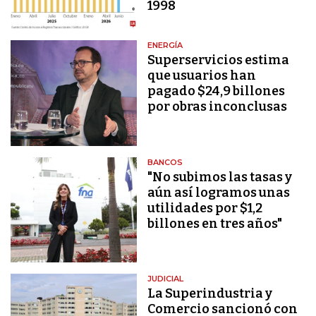
1998
ENERGÍA
Superservicios estima
que usuarios han
pagado $24,9 billones
por obras inconclusas
BANCOS
"No subimos las tasas y
aún así logramos unas
utilidades por $1,2
billones en tres años"
JUDICIAL
La Superindustria y
Comercio sancionó con