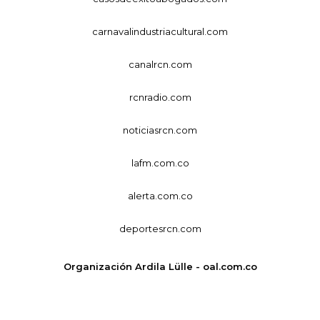
carnavalindustriacultural.com
canalrcn.com
rcnradio.com
noticiasrcn.com
lafm.com.co
alerta.com.co
deportesrcn.com
Organización Ardila Lülle - oal.com.co