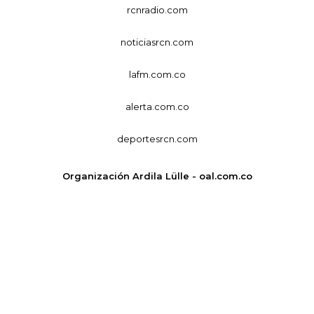
rcnradio.com
noticiasrcn.com
lafm.com.co
alerta.com.co
deportesrcn.com
Organización Ardila Lülle - oal.com.co