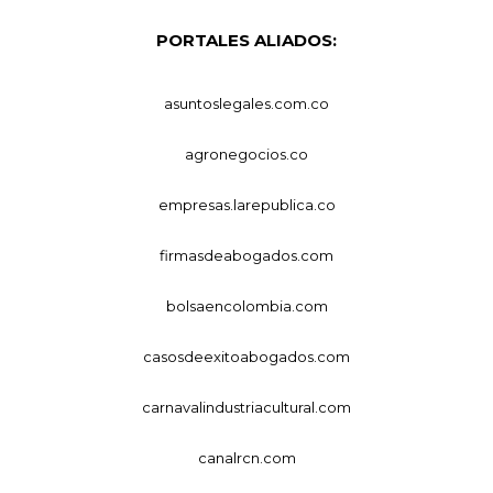
PORTALES ALIADOS:
asuntoslegales.com.co
agronegocios.co
empresas.larepublica.co
firmasdeabogados.com
bolsaencolombia.com
casosdeexitoabogados.com
carnavalindustriacultural.com
canalrcn.com