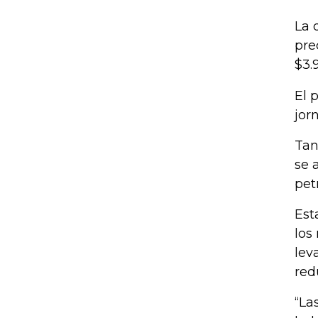
La 
pre
$3.
El 
jor
Tan
se 
pet
Est
los
lev
red
“La