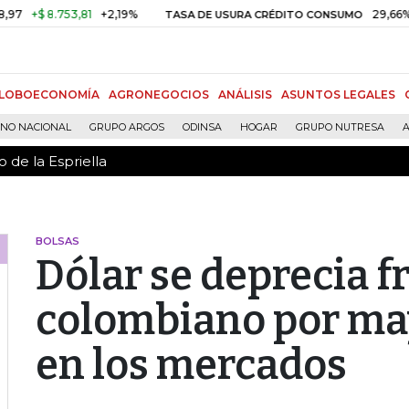
 de la Espriella
 8.753,81
+2,19%
29,66%
+0,87
TASA DE USURA CRÉDITO CONSUMO
LOBOECONOMÍA
AGRONEGOCIOS
ANÁLISIS
ASUNTOS LEGALES
RNO NACIONAL
GRUPO ARGOS
ODINSA
HOGAR
GRUPO NUTRESA
A
 de la Espriella
BOLSAS
Dólar se deprecia f
colombiano por ma
en los mercados