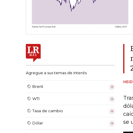
Agregue a sus temas de interés
HEI
Brent
Tra
WTI
dól
Tasa de cambio
caí
se 
Dólar