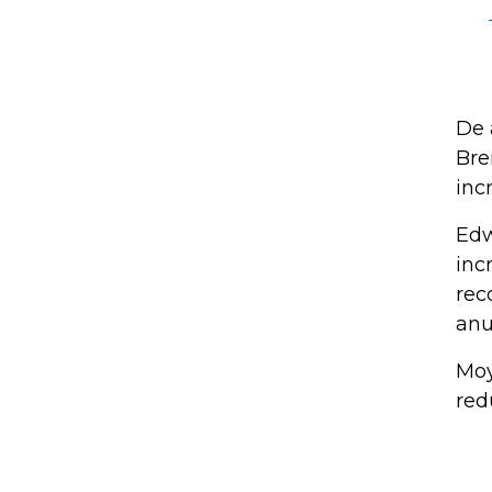
De 
Bre
inc
Edw
inc
rec
anu
Moy
red