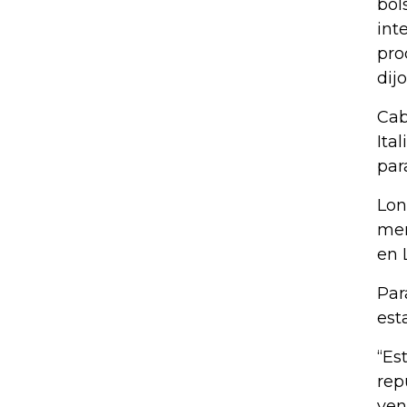
bol
int
pro
dij
Cab
Ita
par
Lon
mer
en 
Par
esta
“Es
rep
ven