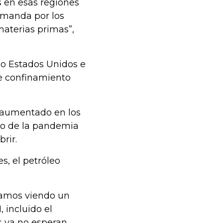
 en esas regiones
emanda por los
aterias primas”,
o Estados Unidos e
de confinamiento
 aumentado en los
llo de la pandemia
rir.
s, el petróleo
stamos viendo un
 incluido el
es ya no esperan