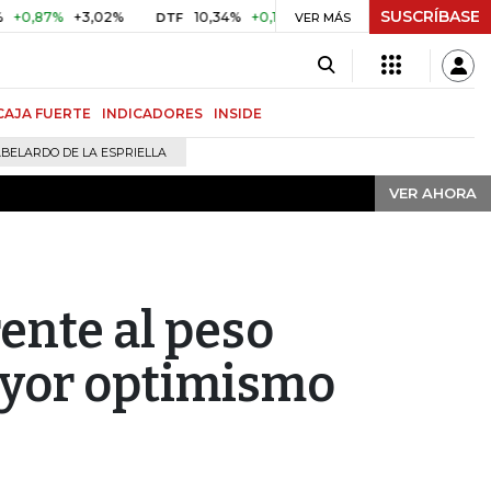
SUSCRÍBASE
VER AHORA
%
+3,02%
10,34%
+0,10%
+0,98%
$ 416,91
+$ 0,05
DTF
VER MÁS
UVR
CAJA FUERTE
INDICADORES
INSIDE
BELARDO DE LA ESPRIELLA
VER AHORA
rente al peso
yor optimismo