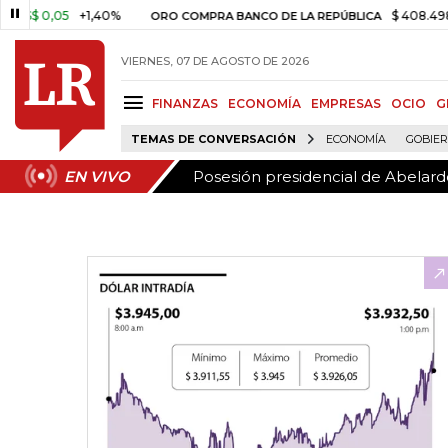
Posesión presidencial de Abelardo
EN VIVO
,05
+1,40%
$ 408.498,97
+$
ORO COMPRA BANCO DE LA REPÚBLICA
VIERNES, 07 DE AGOSTO DE 2026
FINANZAS
ECONOMÍA
EMPRESAS
OCIO
G
TEMAS DE CONVERSACIÓN
ECONOMÍA
GOBIE
Posesión presidencial de Abelardo
EN VIVO