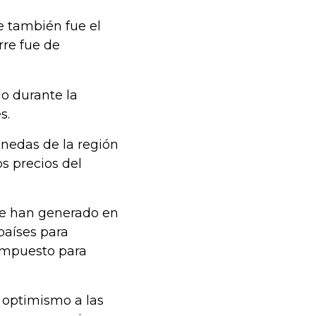
ue también fue el
rre fue de
do durante la
s.
nedas de la región
s precios del
se han generado en
países para
 impuesto para
.
 optimismo a las