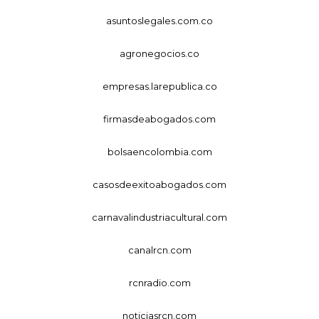
asuntoslegales.com.co
agronegocios.co
empresas.larepublica.co
firmasdeabogados.com
bolsaencolombia.com
casosdeexitoabogados.com
carnavalindustriacultural.com
canalrcn.com
rcnradio.com
noticiasrcn.com