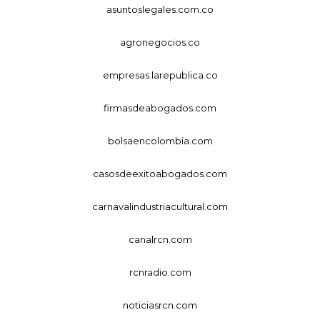
asuntoslegales.com.co
agronegocios.co
empresas.larepublica.co
firmasdeabogados.com
bolsaencolombia.com
casosdeexitoabogados.com
carnavalindustriacultural.com
canalrcn.com
rcnradio.com
noticiasrcn.com