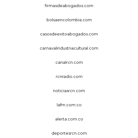
firmasdeabogados.com
bolsaencolombia.com
casosdeexitoabogados.com
carnavalindustriacultural.com
canalrcn.com
rcnradio.com
noticiasrcn.com
lafm.com.co
alerta.com.co
deportesrcn.com