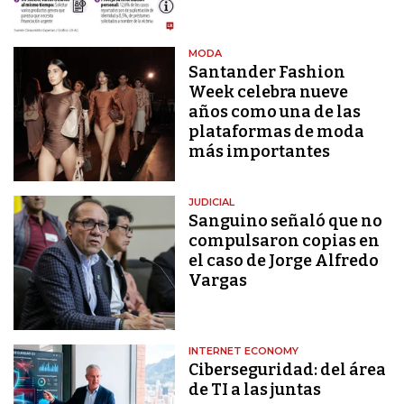
MODA
Santander Fashion
Week celebra nueve
años como una de las
plataformas de moda
más importantes
JUDICIAL
Sanguino señaló que no
compulsaron copias en
el caso de Jorge Alfredo
Vargas
INTERNET ECONOMY
Ciberseguridad: del área
de TI a las juntas