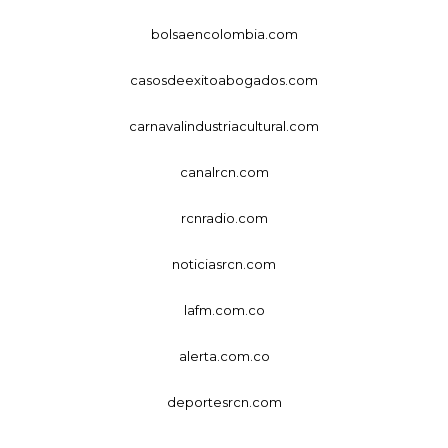
bolsaencolombia.com
casosdeexitoabogados.com
carnavalindustriacultural.com
canalrcn.com
rcnradio.com
noticiasrcn.com
lafm.com.co
alerta.com.co
deportesrcn.com