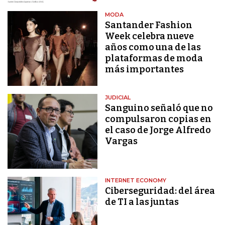
MODA
Santander Fashion
Week celebra nueve
años como una de las
plataformas de moda
más importantes
JUDICIAL
Sanguino señaló que no
compulsaron copias en
el caso de Jorge Alfredo
Vargas
INTERNET ECONOMY
Ciberseguridad: del área
de TI a las juntas