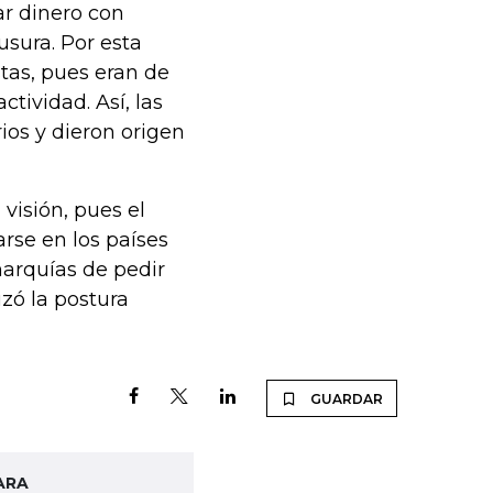
ar dinero con
usura. Por esta
stas, pues eran de
tividad. Así, las
ios y dieron origen
visión, pues el
rse en los países
narquías de pedir
izó la postura
GUARDAR
ARA