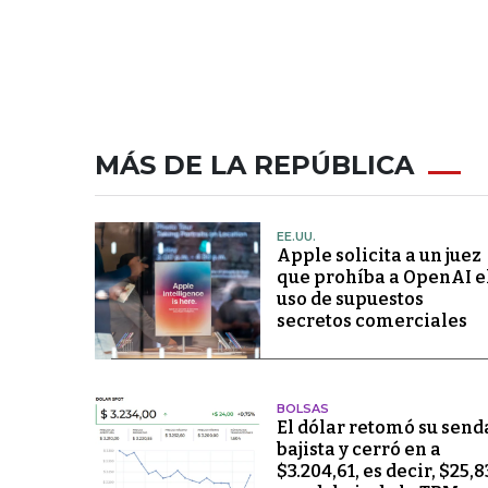
MÁS DE LA REPÚBLICA
EE.UU.
Apple solicita a un juez
que prohíba a OpenAI e
uso de supuestos
secretos comerciales
BOLSAS
El dólar retomó su send
bajista y cerró en a
$3.204,61, es decir, $25,8