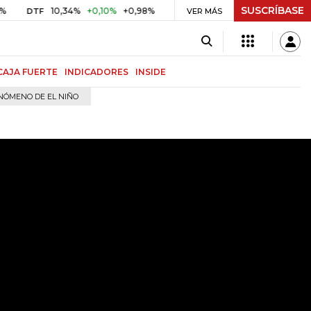
SUSCRÍBASE
10,34%
+0,10%
+0,98%
$ 416,86
+$ 0,05
+0,01%
TF
UVR
VER MÁS
BIT
CAJA FUERTE
INDICADORES
INSIDE
NÓMENO DE EL NIÑO