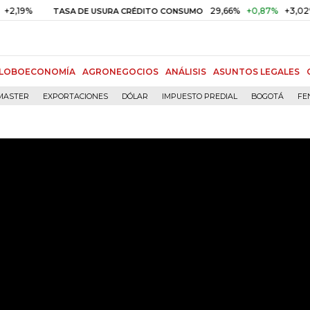
29,66%
+0,87%
+3,02%
TASA DE USURA CRÉDITO CONSUMO
D
LOBOECONOMÍA
AGRONEGOCIOS
ANÁLISIS
ASUNTOS LEGALES
MASTER
EXPORTACIONES
DÓLAR
IMPUESTO PREDIAL
BOGOTÁ
FE