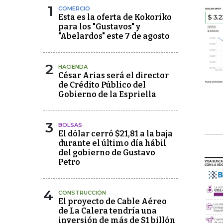
1
COMERCIO
Esta es la oferta de Kokoriko
para los "Gustavos" y
"Abelardos" este 7 de agosto
2
HACIENDA
César Arias será el director
de Crédito Público del
Gobierno de la Espriella
3
BOLSAS
El dólar cerró $21,81 a la baja
durante el último día hábil
del gobierno de Gustavo
Petro
4
CONSTRUCCIÓN
El proyecto de Cable Aéreo
de La Calera tendría una
inversión de más de $1 billón