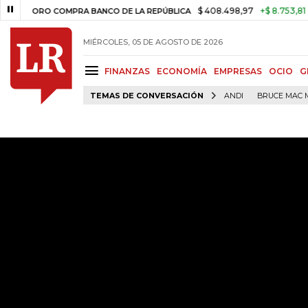
$ 408.498,97
+$ 8.753,81
+2,19%
ORO COMPRA BANCO DE LA REPÚBLICA
MIÉRCOLES, 05 DE AGOSTO DE 2026
FINANZAS
ECONOMÍA
EMPRESAS
OCIO
G
TEMAS DE CONVERSACIÓN
ANDI
BRUCE MAC 