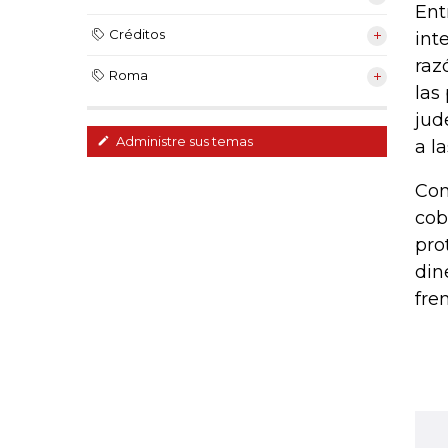
Ent
Créditos
int
raz
Roma
las
jud
Administre sus temas
a l
Con
cob
pro
din
fre