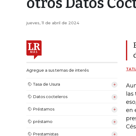
otros Datos Coct
jueves, 11 de abril de 2024
TATI
Agregue a sus temas de interés
Tasa de Usura
Aun
las
Datos cocteleros
eso
Préstamos
en 
pre
préstamo
Cés
Prestamistas