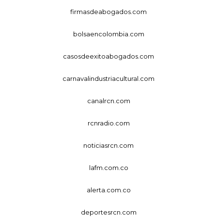
firmasdeabogados.com
bolsaencolombia.com
casosdeexitoabogados.com
carnavalindustriacultural.com
canalrcn.com
rcnradio.com
noticiasrcn.com
lafm.com.co
alerta.com.co
deportesrcn.com