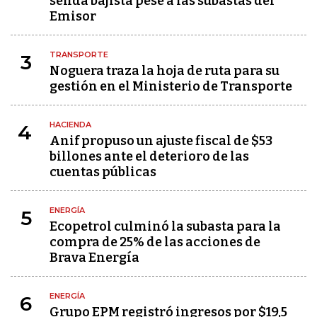
senda bajista pese a las subastas del
Emisor
TRANSPORTE
3
Noguera traza la hoja de ruta para su
gestión en el Ministerio de Transporte
HACIENDA
4
Anif propuso un ajuste fiscal de $53
billones ante el deterioro de las
cuentas públicas
ENERGÍA
5
Ecopetrol culminó la subasta para la
compra de 25% de las acciones de
Brava Energía
ENERGÍA
6
Grupo EPM registró ingresos por $19,5