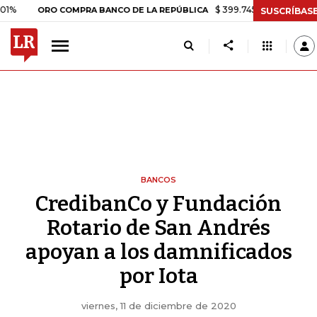
$ 399.745,16
+$ 2.295,71
+0,5
ORO COMPRA BANCO DE LA REPÚBLICA
SUSCRÍBAS
BANCOS
CredibanCo y Fundación
Rotario de San Andrés
apoyan a los damnificados
por Iota
viernes, 11 de diciembre de 2020