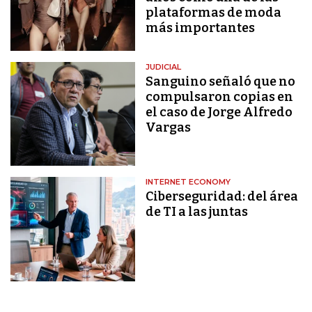
plataformas de moda
más importantes
JUDICIAL
Sanguino señaló que no
compulsaron copias en
el caso de Jorge Alfredo
Vargas
INTERNET ECONOMY
Ciberseguridad: del área
de TI a las juntas