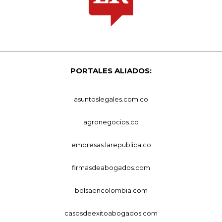
PORTALES ALIADOS:
asuntoslegales.com.co
agronegocios.co
empresas.larepublica.co
firmasdeabogados.com
bolsaencolombia.com
casosdeexitoabogados.com