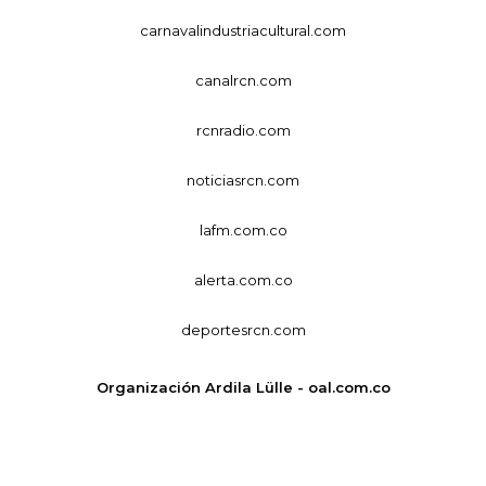
carnavalindustriacultural.com
canalrcn.com
rcnradio.com
noticiasrcn.com
lafm.com.co
alerta.com.co
deportesrcn.com
Organización Ardila Lülle - oal.com.co