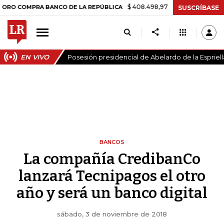
$ 408.498,97
+$ 8.753,81
+2,19%
PRA BANCO DE LA REPÚBLICA
TA
SUSCRÍBASE
EN VIVO
Posesión presidencial de Abelardo de la Espriell
BANCOS
La compañía CredibanCo
lanzará Tecnipagos el otro
año y será un banco digital
sábado, 3 de noviembre de 2018