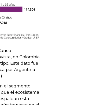
Banco
ovista, en Colombia
ipo. Este dato fue
rca por Argentina
).
en el segmento
o que el ecosistema
respaldan esta