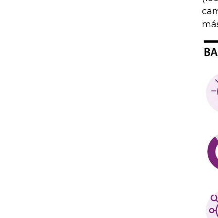
cam
más