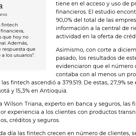
tiene en el acceso y uso de 
a
financieros. El estudio enco
uros
90,0% del total de las empre
s fintech
información a la central de r
financiera,
actividad en la oferta de crédi
os que hoy no
onal. Además,
e respuesta que
Asimismo, con corte a dicie
a los usuarios”.
pasado, los resultados de este
evidenciaron que el número 
contaba con al menos un pro
 las fintech ascendió a 379.519. De estas, 27,9% s
otá y 15,3% en Antioquia.
a Wilson Triana, experto en banca y seguros, las f
or experiencia a los clientes con productos tran
os, créditos y seguros.
da día las fintech crecen en número de clientes, s