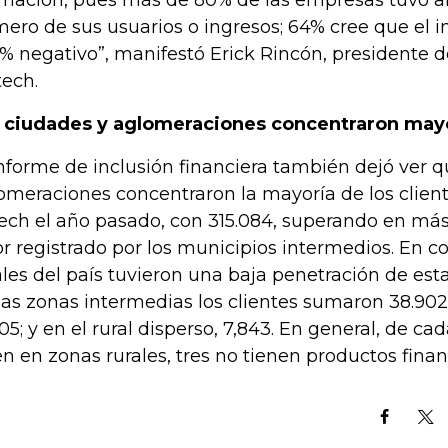
rmación, pues más de 80% de las empresas tuvo a
ero de sus usuarios o ingresos; 64% cree que el i
7% negativo”, manifestó Erick Rincón, presidente 
tech.
 ciudades y aglomeraciones concentraron mayo
informe de inclusión financiera también dejó ver q
omeraciones concentraron la mayoría de los client
tech el año pasado, con 315.084, superando en más
or registrado por los municipios intermedios. En co
ales del país tuvieron una baja penetración de esta
las zonas intermedias los clientes sumaron 38.902; 
405; y en el rural disperso, 7,843. En general, de ca
en en zonas rurales, tres no tienen productos finan