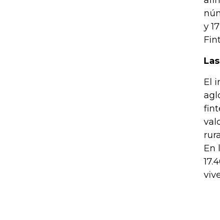
afi
núm
y 1
Fin
Las
El 
agl
fin
val
rur
En 
17.
viv