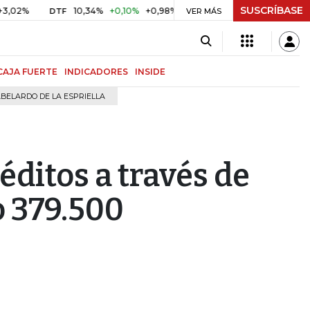
SUSCRÍBASE
10,34%
+0,10%
+0,98%
$ 416,96
+$ 0,05
+0,01%
DTF
UVR
VER MÁS
CAJA FUERTE
INDICADORES
INSIDE
BELARDO DE LA ESPRIELLA
éditos a través de
o 379.500