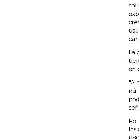
sol
exp
cré
usu
can
La 
tie
en 
"A 
núm
pod
señ
Por
los
(18