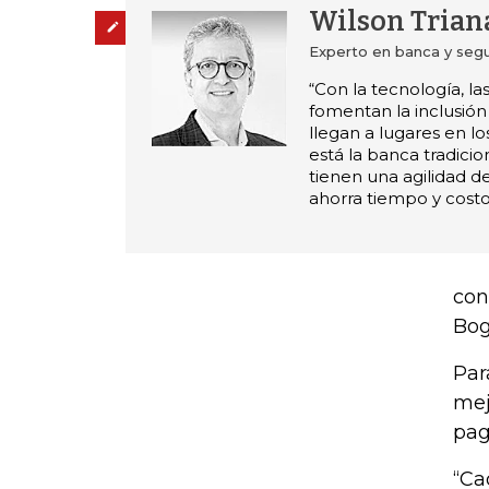
Wilson Trian
Administre sus temas
Experto en banca y seg
“Con la tecnología, la
fomentan la inclusión 
llegan a lugares en l
está la banca tradici
tienen una agilidad d
ahorra tiempo y costo 
con
Bog
Par
mej
pag
“Ca