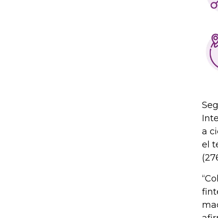
Seg
Int
a c
el 
(276
“Co
fin
mad