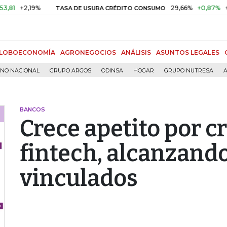
+2,19%
29,66%
+0,87%
+3,02%
TASA DE USURA CRÉDITO CONSUMO
LOBOECONOMÍA
AGRONEGOCIOS
ANÁLISIS
ASUNTOS LEGALES
RNO NACIONAL
GRUPO ARGOS
ODINSA
HOGAR
GRUPO NUTRESA
A
BANCOS
Crece apetito por cr
fintech, alcanzand
vinculados