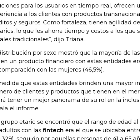
uciones para los usuarios en tiempo real, ofrecen
eriencia a los clientes con productos transnacion
ditos y seguros. Como fortaleza, tienen agilidad de
arios, lo que les ahorra tiempo y costos a los que s
ales tradicionales”, dijo Triana.
distribución por sexo mostró que la mayoría de la
nen un producto financiero con estas entidades e
comparación con las mujeres (46,5%).
medida que estas entidades brinden una mayor in
ero de clientes y productos que tienen en el me
rá tener un mejor panorama de su rol en la inclusi
ala el informe.
 grupo etario se encontró que el rango de edad a
 adultos con las
fintech
era el que se ubicaba entr
0.329), seguido por aquellas personas de 41 a 65 año