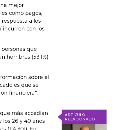
 una mejor
ales como pagos,
 respuesta a los
í incurren con los
s personas que
ran hombres (53,1%)
formación sobre el
rcado es que se
ón financiera",
l que más accedían
ARTÍCULO
RELACIONADO
e los 26 y 40 años
s (114.301). En