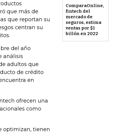
productos
ComparaOnline,
ntró que más de
fintech del
mercado de
sas que reportan su
seguros, estima
iesgos centran su
ventas por $1
billón en 2022
tos.
mbre del año
 análisis
de adultos que
ducto de crédito
e encuentra en
intech ofrecen una
snacionales como
e optimizan, tienen