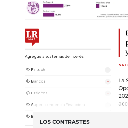
Agregue a sus temas de interés
NATH
Fintech
La 
Bancos
Opo
Créditos
202
acc
Superintendencia Financiera
Banca de oportunidades
LOS CONTRASTES