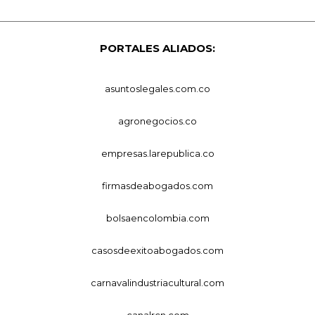
PORTALES ALIADOS:
asuntoslegales.com.co
agronegocios.co
empresas.larepublica.co
firmasdeabogados.com
bolsaencolombia.com
casosdeexitoabogados.com
carnavalindustriacultural.com
canalrcn.com