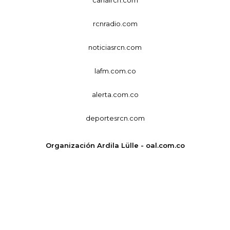
rcnradio.com
noticiasrcn.com
lafm.com.co
alerta.com.co
deportesrcn.com
Organización Ardila Lülle - oal.com.co