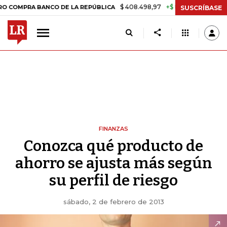
$ 408.498,97
+$ 8.753,81
+2,19%
PRA BANCO DE LA REPÚBLICA
T
SUSCRÍBASE
FINANZAS
Conozca qué producto de
ahorro se ajusta más según
su perfil de riesgo
sábado, 2 de febrero de 2013