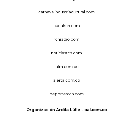
carnavalindustriacultural.com
canalrcn.com
rcnradio.com
noticiasrcn.com
lafm.com.co
alerta.com.co
deportesrcn.com
Organización Ardila Lülle - oal.com.co