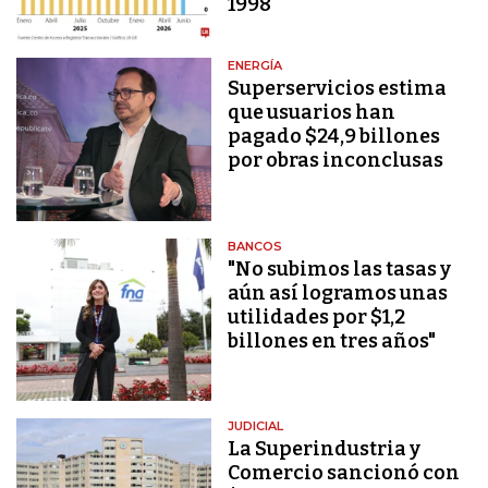
1998
ENERGÍA
Superservicios estima
que usuarios han
pagado $24,9 billones
por obras inconclusas
BANCOS
"No subimos las tasas y
aún así logramos unas
utilidades por $1,2
billones en tres años"
JUDICIAL
La Superindustria y
Comercio sancionó con